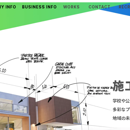
Y INFO
BUSINESS INFO
WORKS
CONTACT
RECR
あいさつ
大信工業のシゴト
要・沿革
ZEH
施
学校や公
多彩なプ
地域の未