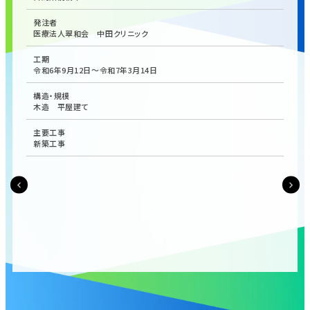
発注者
医療法人翠和会 中田クリニック
工期
令和6年9月12日～令和7年3月14日
構造・規模
木造 平屋建て
主要工事
新築工事